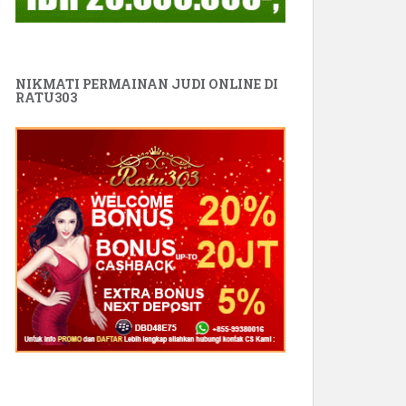
NIKMATI PERMAINAN JUDI ONLINE DI
RATU303