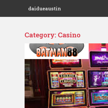
S
daidueaustin
k
i
p
t
o
Category:
Casino
m
a
i
n
c
o
n
t
e
n
t